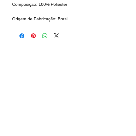
Composição: 100% Poliéster
Origem de Fabricação: Brasil
CAMISANET
Camisas Clássicas de Futebol
CONTATO
21) 96501-3770
(
camisaclassica.net@gmail.com