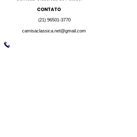
CONTATO
21) 96501-3770
(
camisaclassica.net@gmail.com
REDES SOCIAIS
FORMA DE PAGAMENTO
FORMAS DE ENVIO