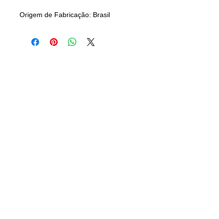
Origem de Fabricação: Brasil
CAMISANET
Camisas Clássicas de Futebol
CONTATO
21) 96501-3770
(
camisaclassica.net@gmail.com