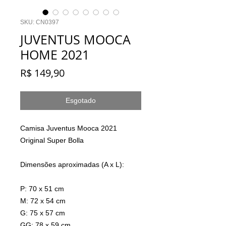
SKU: CN0397
JUVENTUS MOOCA
HOME 2021
Preço
R$ 149,90
Esgotado
Camisa Juventus Mooca 2021
Original Super Bolla
Dimensões aproximadas (A x L):
P: 70 x 51 cm
M: 72 x 54 cm
G: 75 x 57 cm
GG: 78 x 59 cm