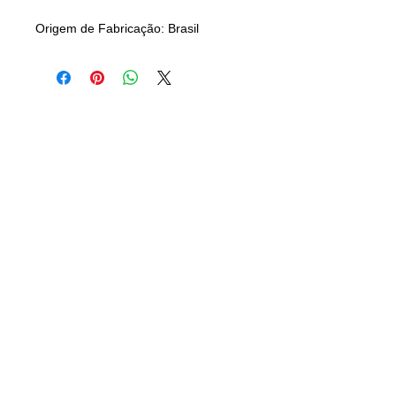
Origem de Fabricação: Brasil
CAMISANET
Camisas Clássicas de Futebol
CONTATO
21) 96501-3770
(
camisaclassica.net@gmail.com