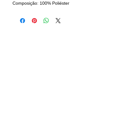
Composição: 100% Poliéster
CAMISANET
Camisas Clássicas de Futebol
CONTATO
21) 96501-3770
(
camisaclassica.net@gmail.com