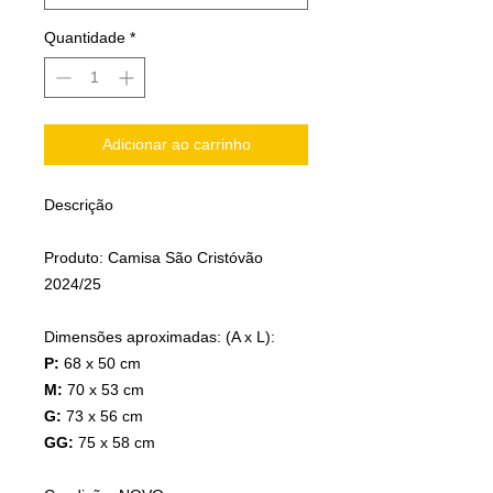
Quantidade
*
Adicionar ao carrinho
Descrição
Produto: Camisa São Cristóvão
2024/25
Dimensões aproximadas: (A x L):
P:
68 x 50 cm
M:
70 x 53 cm
G:
73 x 56 cm
GG:
75 x 58 cm